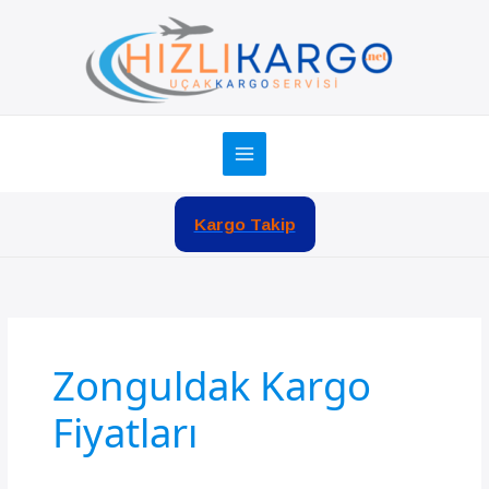
İçeriğe
atla
Kargo Takip
Zonguldak Kargo
Fiyatları