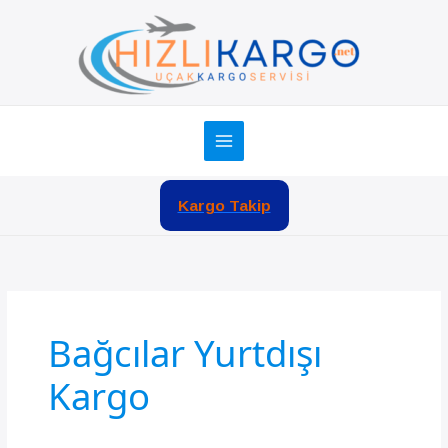
İçeriğe
atla
Kargo Takip
Bağcılar Yurtdışı
Kargo