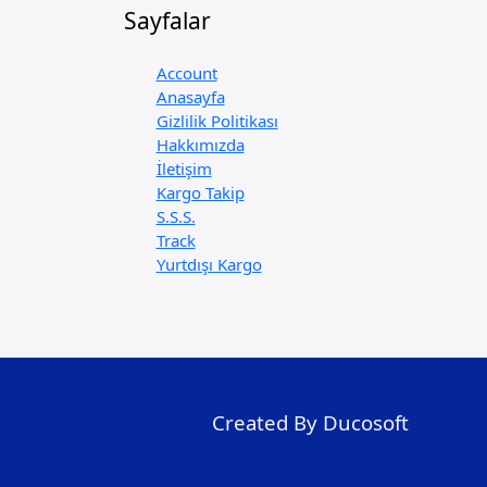
Sayfalar
Account
Anasayfa
Gizlilik Politikası
Hakkımızda
İletişim
Kargo Takip
S.S.S.
Track
Yurtdışı Kargo
Created By Ducosoft