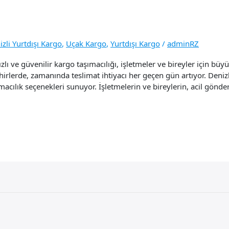
zli Yurtdışı Kargo
,
Uçak Kargo
,
Yurtdışı Kargo
/
adminRZ
 ve güvenilir kargo taşımacılığı, işletmeler ve bireyler için büyü
hirlerde, zamanında teslimat ihtiyacı her geçen gün artıyor. Deniz
macılık seçenekleri sunuyor. İşletmelerin ve bireylerin, acil gönde