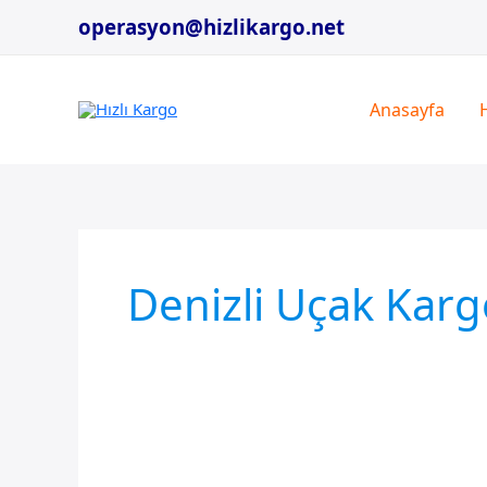
İçeriğe
operasyon@hizlikargo.net
atla
Anasayfa
Denizli Uçak Karg