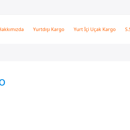
Hakkımızda
Yurtdışı Kargo
Yurt İçi Uçak Kargo
S.
o