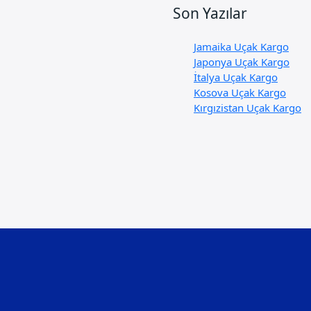
Son Yazılar
Jamaika Uçak Kargo
Japonya Uçak Kargo
İtalya Uçak Kargo
Kosova Uçak Kargo
Kırgızistan Uçak Kargo