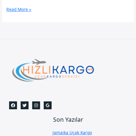
Kütahya
Read More »
Uçak
Kargo
Son Yazılar
Jamaika Uçak Kargo