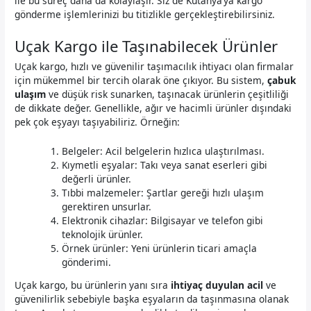
ile bu süreç daha da kolaylaşır. Siz de Kütahya’ya kargo
gönderme işlemlerinizi bu titizlikle gerçekleştirebilirsiniz.
Uçak Kargo ile Taşınabilecek Ürünler
Uçak kargo, hızlı ve güvenilir taşımacılık ihtiyacı olan firmalar
için mükemmel bir tercih olarak öne çıkıyor. Bu sistem,
çabuk
ulaşım
ve düşük risk sunarken, taşınacak ürünlerin çeşitliliği
de dikkate değer. Genellikle, ağır ve hacimli ürünler dışındaki
pek çok eşyayı taşıyabiliriz. Örneğin:
Belgeler: Acil belgelerin hızlıca ulaştırılması.
Kıymetli eşyalar: Takı veya sanat eserleri gibi
değerli ürünler.
Tıbbi malzemeler: Şartlar gereği hızlı ulaşım
gerektiren unsurlar.
Elektronik cihazlar: Bilgisayar ve telefon gibi
teknolojik ürünler.
Örnek ürünler: Yeni ürünlerin ticari amaçla
gönderimi.
Uçak kargo, bu ürünlerin yanı sıra
ihtiyaç duyulan acil
ve
güvenilirlik sebebiyle başka eşyaların da taşınmasına olanak