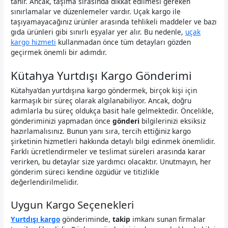
tanır. Ancak, taşıma sırasında dikkat edilmesi gereken
sınırlamalar ve düzenlemeler vardır. Uçak kargo ile
taşıyamayacağınız ürünler arasında tehlikeli maddeler ve bazı
gıda ürünleri gibi sınırlı eşyalar yer alır. Bu nedenle,
uçak
kargo hizmeti
kullanmadan önce tüm detayları gözden
geçirmek önemli bir adımdır.
Kütahya Yurtdışı Kargo Gönderimi
Kütahya’dan yurtdışına kargo göndermek, birçok kişi için
karmaşık bir süreç olarak algılanabiliyor. Ancak, doğru
adımlarla bu süreç oldukça basit hale gelmektedir. Öncelikle,
gönderiminizi yapmadan önce
gönderi
bilgilerinizi eksiksiz
hazırlamalısınız. Bunun yanı sıra, tercih ettiğiniz kargo
şirketinin hizmetleri hakkında detaylı bilgi edinmek önemlidir.
Farklı ücretlendirmeler ve teslimat süreleri arasında karar
verirken, bu detaylar size yardımcı olacaktır. Unutmayın, her
gönderim süreci kendine özgüdür ve titizlikle
değerlendirilmelidir.
Uygun Kargo Seçenekleri
Yurtdışı kargo
gönderiminde,
takip
imkanı sunan firmalar