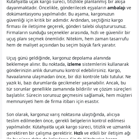
Kütahya’da uçak kargo süreci, titizlikle planlanmış bir akışa
dayanmaktadır. Öncelikle, gönderilecek eşyaların
ambalajı
ve
dokümantasyonu yapılmalıdır. Bu aşama, kargonuzun
güvenliği için kritik bir adımdır. Ardından, seçtiğiniz kargo
firması ile iletişime geçerek, gönderi talebi oluşturursunuz.
Firmaların sunduğu seçenekler arasında, hızlı ve güvenilir bir
uçuş planı seçmek önemlidir. Nitekim, hem zaman tasarrufu
hem de maliyet açısından bu seçim büyük fark yaratır.
Uçuş günü geldiğinde, kargonuz depolama alanında
beklemeye alınır. Bu noktada,
izleme
sistemlerini kullanarak
gönderinizin anlık durumunu kontrol edebilirsiniz. Kargo,
havaalanına ulaşmadan önce, bir dizi kontrole tabi tutulur. Ne
yazık ki, bazı durumlarda gecikmeler yaşanabilir. Ancak, bu
tür sorunlar genellikle zamanında bildirilir ve çözüm süreçleri
başlatılır. Sürecin sorunsuz geçmesini sağlamak, hem müşteri
memnuniyeti hem de firma itibarı için esastır.
Son olarak, kargonuz varış noktasına ulaştığında, alıcıya
teslim edilmeden önce, gerekli belgelerin kontrol edilmesi
yapılmalıdır. Kütahya’da uçak kargo süreci, titizlik ve uzmanlık
gerektiren bir çalışma gerektirir.
Hızlı
ve etkili bir iletişim ağı