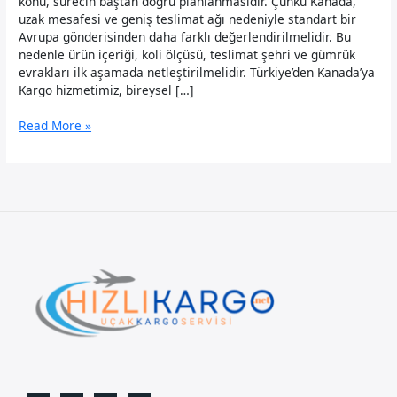
konu, sürecin baştan doğru planlanmasıdır. Çünkü Kanada,
uzak mesafesi ve geniş teslimat ağı nedeniyle standart bir
Avrupa gönderisinden daha farklı değerlendirilmelidir. Bu
nedenle ürün içeriği, koli ölçüsü, teslimat şehri ve gümrük
evrakları ilk aşamada netleştirilmelidir. Türkiye’den Kanada’ya
Kargo hizmetimiz, bireysel […]
Türkiye’den
Read More »
Kanada’ya
Kargo