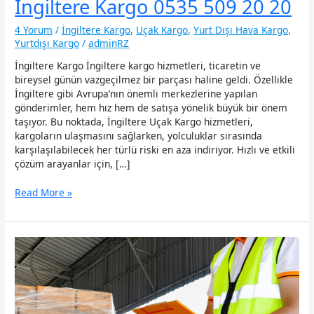
İngiltere Kargo 0535 509 20 20
4 Yorum
/
İngiltere Kargo
,
Uçak Kargo
,
Yurt Dışı Hava Kargo
,
Yurtdışı Kargo
/
adminRZ
İngiltere Kargo İngiltere kargo hizmetleri, ticaretin ve
bireysel günün vazgeçilmez bir parçası haline geldi. Özellikle
İngiltere gibi Avrupa’nın önemli merkezlerine yapılan
gönderimler, hem hız hem de satışa yönelik büyük bir önem
taşıyor. Bu noktada, İngiltere Uçak Kargo hizmetleri,
kargoların ulaşmasını sağlarken, yolculuklar sırasında
karşılaşılabilecek her türlü riski en aza indiriyor. Hızlı ve etkili
çözüm arayanlar için, […]
İngiltere
Read More »
Kargo
0535
509
20
20