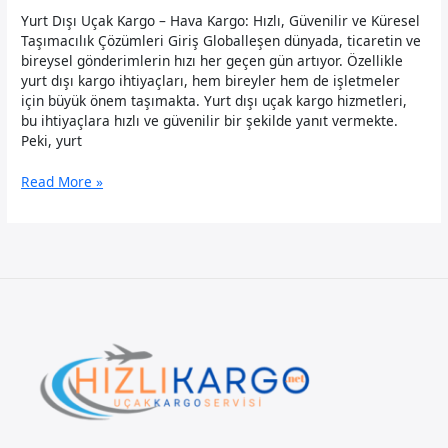
Yurt Dışı Uçak Kargo – Hava Kargo: Hızlı, Güvenilir ve Küresel
Taşımacılık Çözümleri Giriş Globalleşen dünyada, ticaretin ve
bireysel gönderimlerin hızı her geçen gün artıyor. Özellikle
yurt dışı kargo ihtiyaçları, hem bireyler hem de işletmeler
için büyük önem taşımakta. Yurt dışı uçak kargo hizmetleri,
bu ihtiyaçlara hızlı ve güvenilir bir şekilde yanıt vermekte.
Peki, yurt
Yurt
Read More »
Dışı
Uçak
Kargo
–
Hava
Kargo:
Hızlı,
Güvenilir
ve
Küresel
Taşımacılık
Çözümleri