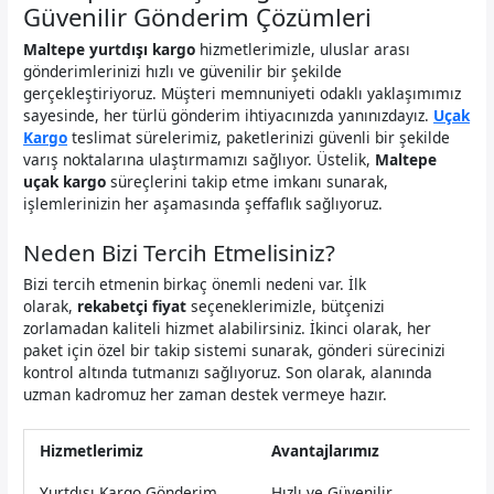
Güvenilir Gönderim Çözümleri
Maltepe yurtdışı kargo
hizmetlerimizle, uluslar arası
gönderimlerinizi hızlı ve güvenilir bir şekilde
gerçekleştiriyoruz. Müşteri memnuniyeti odaklı yaklaşımımız
sayesinde, her türlü gönderim ihtiyacınızda yanınızdayız.
Uçak
Kargo
teslimat sürelerimiz, paketlerinizi güvenli bir şekilde
varış noktalarına ulaştırmamızı sağlıyor. Üstelik,
Maltepe
uçak kargo
süreçlerini takip etme imkanı sunarak,
işlemlerinizin her aşamasında şeffaflık sağlıyoruz.
Neden Bizi Tercih Etmelisiniz?
Bizi tercih etmenin birkaç önemli nedeni var. İlk
olarak,
rekabetçi fiyat
seçeneklerimizle, bütçenizi
zorlamadan kaliteli hizmet alabilirsiniz. İkinci olarak, her
paket için özel bir takip sistemi sunarak, gönderi sürecinizi
kontrol altında tutmanızı sağlıyoruz. Son olarak, alanında
uzman kadromuz her zaman destek vermeye hazır.
Hizmetlerimiz
Avantajlarımız
Yurtdışı Kargo Gönderim
Hızlı ve Güvenilir