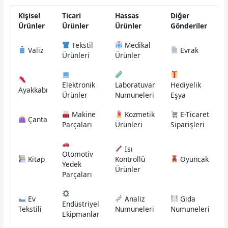
Kişisel
Ticari
Hassas
Diğer
Ürünler
Ürünler
Ürünler
Gönderiler
Tekstil
Medikal
Valiz
Evrak
Ürünleri
Ürünler
Elektronik
Laboratuvar
Hediyelik
Ayakkabı
Ürünler
Numuneleri
Eşya
Makine
Kozmetik
E-Ticaret
Çanta
Parçaları
Ürünleri
Siparişleri
Isı
Otomotiv
Kitap
Kontrollü
Oyuncak
Yedek
Ürünler
Parçaları
Ev
Analiz
Gıda
Endüstriyel
Tekstili
Numuneleri
Numuneleri
Ekipmanlar