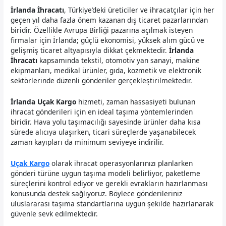
İrlanda İhracatı
, Türkiye’deki üreticiler ve ihracatçılar için her
geçen yıl daha fazla önem kazanan dış ticaret pazarlarından
biridir. Özellikle Avrupa Birliği pazarına açılmak isteyen
firmalar için İrlanda; güçlü ekonomisi, yüksek alım gücü ve
gelişmiş ticaret altyapısıyla dikkat çekmektedir.
İrlanda
İhracatı
kapsamında tekstil, otomotiv yan sanayi, makine
ekipmanları, medikal ürünler, gıda, kozmetik ve elektronik
sektörlerinde düzenli gönderiler gerçekleştirilmektedir.
İrlanda Uçak Kargo
hizmeti, zaman hassasiyeti bulunan
ihracat gönderileri için en ideal taşıma yöntemlerinden
biridir. Hava yolu taşımacılığı sayesinde ürünler daha kısa
sürede alıcıya ulaşırken, ticari süreçlerde yaşanabilecek
zaman kayıpları da minimum seviyeye indirilir.
Uçak Kargo
olarak ihracat operasyonlarınızı planlarken
gönderi türüne uygun taşıma modeli belirliyor, paketleme
süreçlerini kontrol ediyor ve gerekli evrakların hazırlanması
konusunda destek sağlıyoruz. Böylece gönderileriniz
uluslararası taşıma standartlarına uygun şekilde hazırlanarak
güvenle sevk edilmektedir.