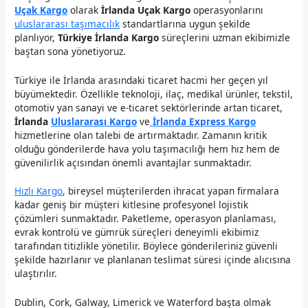
Uçak Kargo
olarak
İrlanda Uçak Kargo
operasyonlarını
uluslararası taşımacılık
standartlarına uygun şekilde
planlıyor,
Türkiye İrlanda Kargo
süreçlerini uzman ekibimizle
baştan sona yönetiyoruz.
Türkiye ile İrlanda arasındaki ticaret hacmi her geçen yıl
büyümektedir. Özellikle teknoloji, ilaç, medikal ürünler, tekstil,
otomotiv yan sanayi ve e-ticaret sektörlerinde artan ticaret,
İrlanda
Uluslararası Kargo
ve
İrlanda Express Kargo
hizmetlerine olan talebi de artırmaktadır. Zamanın kritik
olduğu gönderilerde hava yolu taşımacılığı hem hız hem de
güvenilirlik açısından önemli avantajlar sunmaktadır.
Hızlı Kargo
, bireysel müşterilerden ihracat yapan firmalara
kadar geniş bir müşteri kitlesine profesyonel lojistik
çözümleri sunmaktadır. Paketleme, operasyon planlaması,
evrak kontrolü ve gümrük süreçleri deneyimli ekibimiz
tarafından titizlikle yönetilir. Böylece gönderileriniz güvenli
şekilde hazırlanır ve planlanan teslimat süresi içinde alıcısına
ulaştırılır.
Dublin, Cork, Galway, Limerick ve Waterford başta olmak