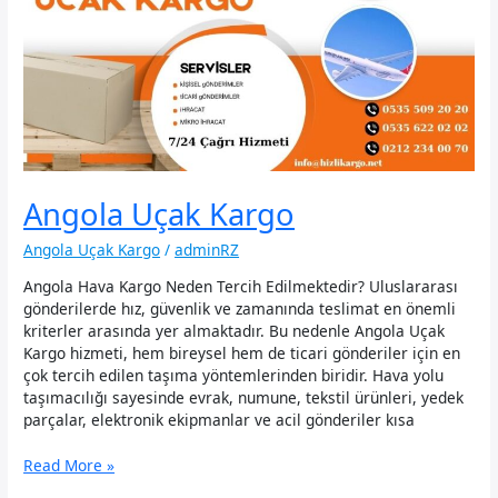
Angola Uçak Kargo
Angola Uçak Kargo
/
adminRZ
Angola Hava Kargo Neden Tercih Edilmektedir? Uluslararası
gönderilerde hız, güvenlik ve zamanında teslimat en önemli
kriterler arasında yer almaktadır. Bu nedenle Angola Uçak
Kargo hizmeti, hem bireysel hem de ticari gönderiler için en
çok tercih edilen taşıma yöntemlerinden biridir. Hava yolu
taşımacılığı sayesinde evrak, numune, tekstil ürünleri, yedek
parçalar, elektronik ekipmanlar ve acil gönderiler kısa
Angola
Read More »
Uçak