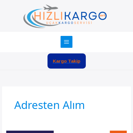
İçeriğe
atla
Kargo Takip
Adresten Alım