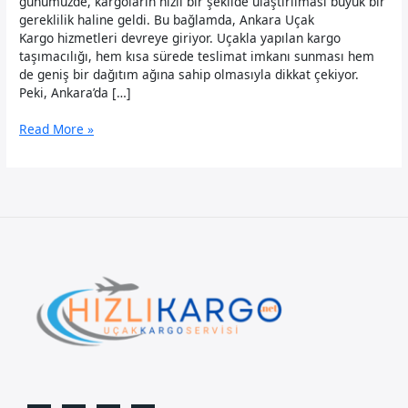
günümüzde, kargoların hızlı bir şekilde ulaştırılması büyük bir
gereklilik haline geldi. Bu bağlamda, Ankara Uçak
Kargo hizmetleri devreye giriyor. Uçakla yapılan kargo
taşımacılığı, hem kısa sürede teslimat imkanı sunması hem
de geniş bir dağıtım ağına sahip olmasıyla dikkat çekiyor.
Peki, Ankara’da […]
Ankara
Read More »
Uçak
Kargo