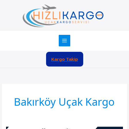
İçeriğe
atla
Kargo Takip
Bakırköy Uçak Kargo