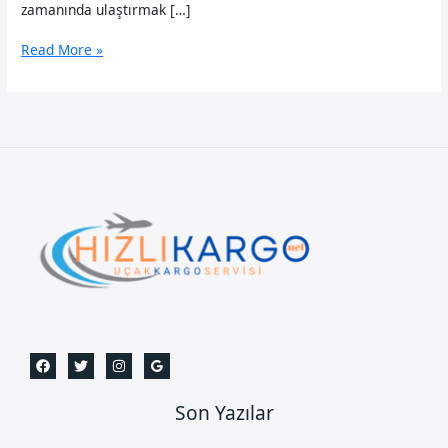
zamanında ulaştırmak […]
Bakırköy
Read More »
Uçak
Kargo
Son Yazılar