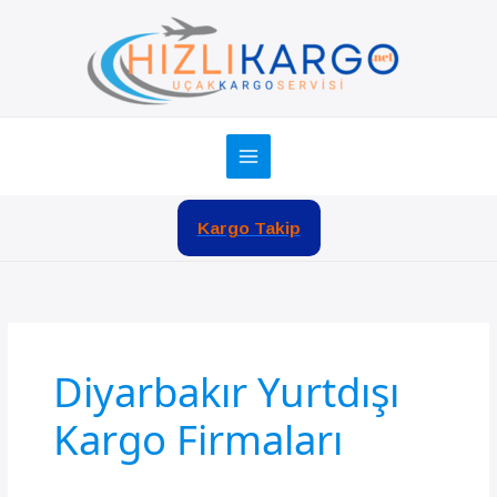
İçeriğe
atla
Kargo Takip
Diyarbakır Yurtdışı
Kargo Firmaları