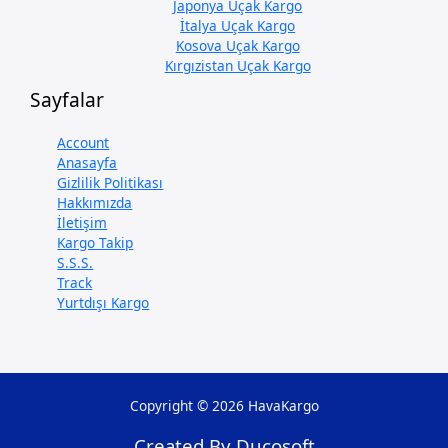
Japonya Uçak Kargo
İtalya Uçak Kargo
Kosova Uçak Kargo
Kırgızistan Uçak Kargo
Sayfalar
Account
Anasayfa
Gizlilik Politikası
Hakkımızda
İletişim
Kargo Takip
S.S.S.
Track
Yurtdışı Kargo
Copyright © 2026 HavaKargo
Created By Ducosoft