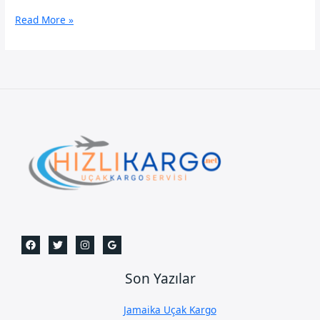
Dubai
Read More »
Uçak
Kargo
Son Yazılar
Jamaika Uçak Kargo