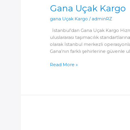
Gana Uçak Kargo
gana Uçak Kargo
/
adminRZ
İstanbul’dan Gana Uçak Kargo Hizmeti
uluslararası taşımacılık standartları
olarak İstanbul merkezli operasyonla
Gana’nın farklı şehirlerine güvenle ula
Gana
Read More »
Uçak
Kargo