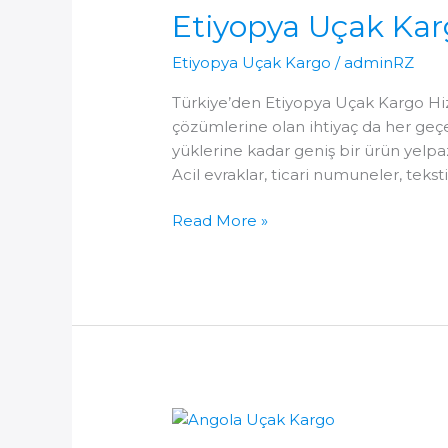
Etiyopya Uçak Ka
Etiyopya Uçak Kargo
/
adminRZ
Türkiye’den Etiyopya Uçak Kargo Hizme
çözümlerine olan ihtiyaç da her geç
yüklerine kadar geniş bir ürün yelpaz
Acil evraklar, ticari numuneler, tekst
Etiyopya
Read More »
Uçak
Kargo