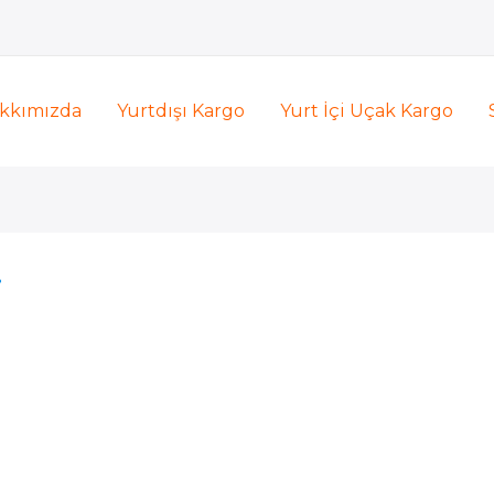
kkımızda
Yurtdışı Kargo
Yurt İçi Uçak Kargo
i