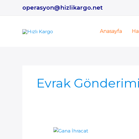
İçeriğe
operasyon@hizlikargo.net
atla
Anasayfa
Ha
Evrak Gönderim