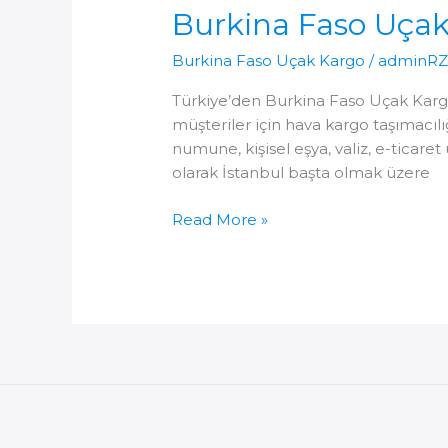
Burkina Faso Uça
Burkina Faso Uçak Kargo
/
adminR
Türkiye’den Burkina Faso Uçak Karg
müşteriler için hava kargo taşımacıl
numune, kişisel eşya, valiz, e-ticaret
olarak İstanbul başta olmak üzere
Burkina
Read More »
Faso
Uçak
Kargo