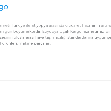
rgo
ti Türkiye ile Etiyopya arasındaki ticaret hacminin artmasıyl
en gün büyümektedir. Etiyopya Uçak Kargo hizmetimiz; bire
esinin uluslararası hava taşımacılığı standartlarına uygun ş
il ürünleri, makine parçaları,