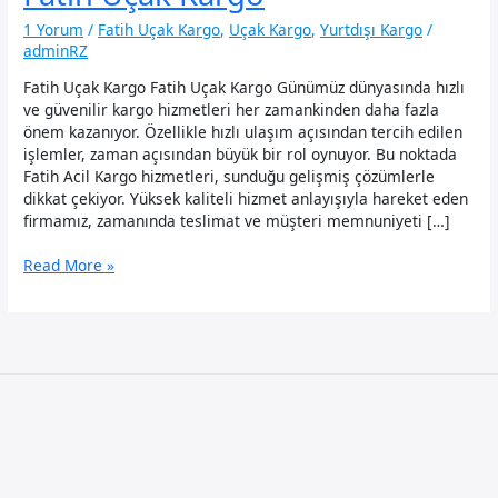
1 Yorum
/
Fatih Uçak Kargo
,
Uçak Kargo
,
Yurtdışı Kargo
/
adminRZ
Fatih Uçak Kargo Fatih Uçak Kargo Günümüz dünyasında hızlı
ve güvenilir kargo hizmetleri her zamankinden daha fazla
önem kazanıyor. Özellikle hızlı ulaşım açısından tercih edilen
işlemler, zaman açısından büyük bir rol oynuyor. Bu noktada
Fatih Acil Kargo hizmetleri, sunduğu gelişmiş çözümlerle
dikkat çekiyor. Yüksek kaliteli hizmet anlayışıyla hareket eden
firmamız, zamanında teslimat ve müşteri memnuniyeti […]
Fatih
Read More »
Uçak
Kargo