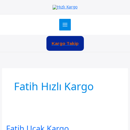
İçeriğe
atla
Kargo Takip
Fatih Hızlı Kargo
Fatih Uçak Kargo