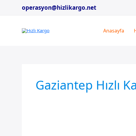
İçeriğe
operasyon@hizlikargo.net
atla
Anasayfa
Gaziantep Hızlı K