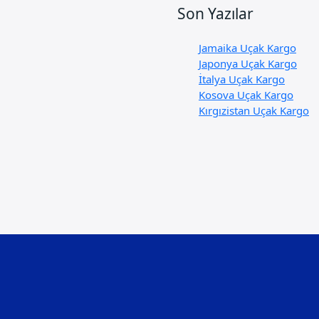
Son Yazılar
Jamaika Uçak Kargo
Japonya Uçak Kargo
İtalya Uçak Kargo
Kosova Uçak Kargo
Kırgızistan Uçak Kargo