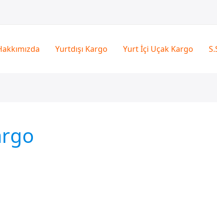
Hakkımızda
Yurtdışı Kargo
Yurt İçi Uçak Kargo
S.
argo