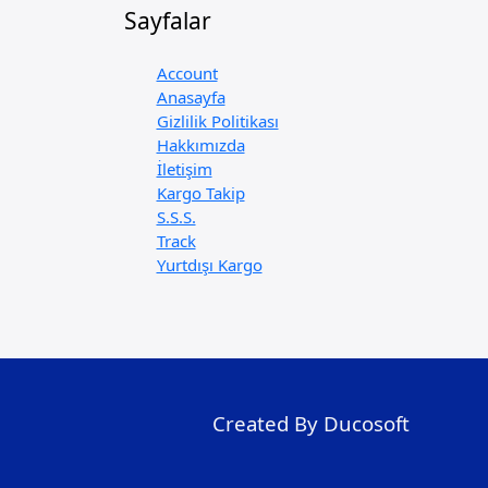
Sayfalar
Account
Anasayfa
Gizlilik Politikası
Hakkımızda
İletişim
Kargo Takip
S.S.S.
Track
Yurtdışı Kargo
Created By Ducosoft