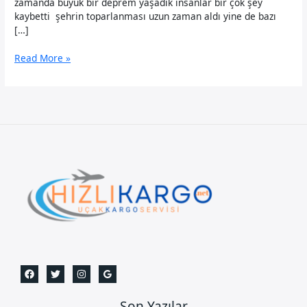
zamanda büyük bir deprem yaşadık insanlar bir çok şey
kaybetti şehrin toparlanması uzun zaman aldı yine de bazı
[…]
Hatay
Read More »
Uçak
Kargo-
0535
509
20
20
Son Yazılar