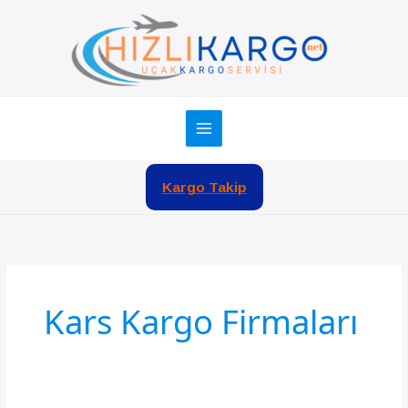
İçeriğe
atla
Kargo Takip
Kars Kargo Firmaları