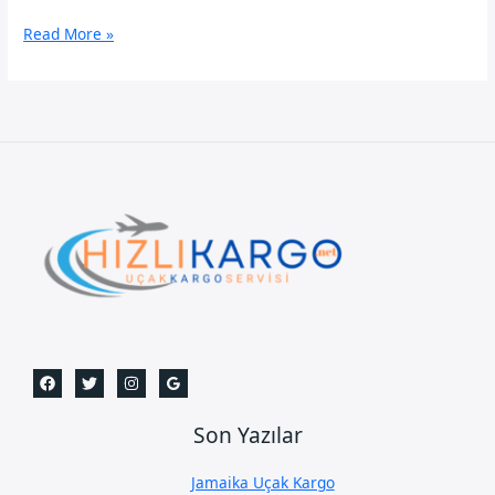
Kars
Read More »
Uçak
Kargo
Son Yazılar
Jamaika Uçak Kargo