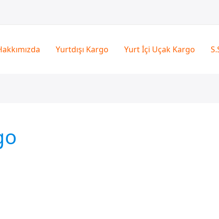
Hakkımızda
Yurtdışı Kargo
Yurt İçi Uçak Kargo
S.
go