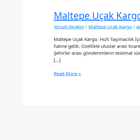
Maltepe Uçak Karg
Yorum bırakın
/
Maltepe Uçak Kargo
/
a
Maltepe Uçak Kargo: Hızlı Taşımacılık İç
haline geldi. Özellikle uluslar arası tica
Şehirler arası gönderimlerin teslimat sür
[…]
Maltepe
Read More »
Uçak
Kargo