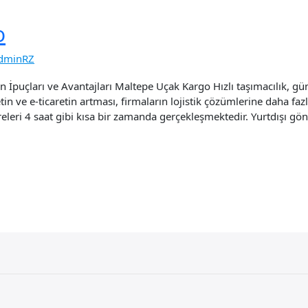
o
dminRZ
in İpuçları ve Avantajları Maltepe Uçak Kargo Hızlı taşımacılık, 
retin ve e-ticaretin artması, firmaların lojistik çözümlerine daha fa
eleri 4 saat gibi kısa bir zamanda gerçekleşmektedir. Yurtdışı gönd