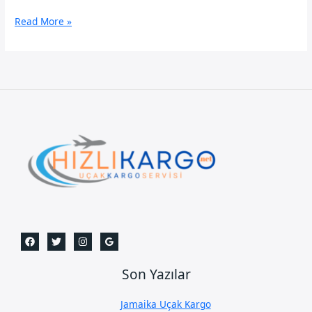
Mardin
Read More »
Uçak
Kargo
Son Yazılar
Jamaika Uçak Kargo