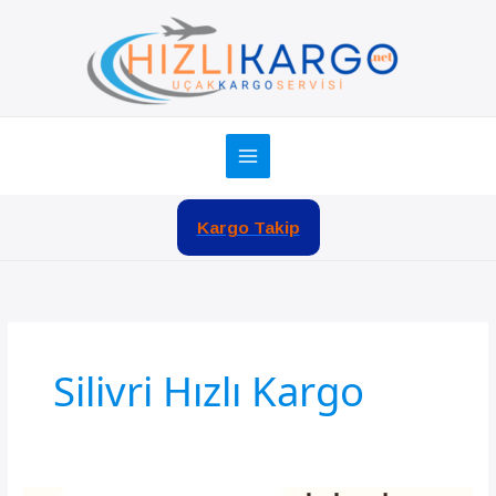
İçeriğe
atla
Kargo Takip
Silivri Hızlı Kargo