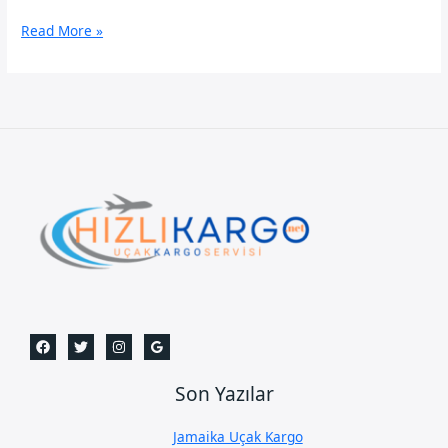
Silivri
Read More »
Uçak
Kargo
Son Yazılar
Jamaika Uçak Kargo