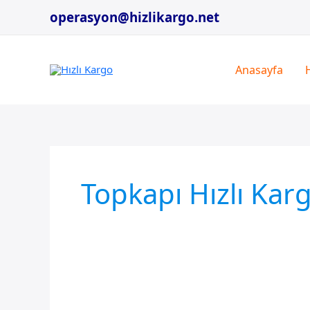
İçeriğe
operasyon@hizlikargo.net
atla
Anasayfa
Topkapı Hızlı Kar