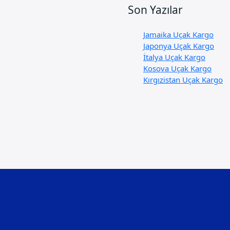
Son Yazılar
Jamaika Uçak Kargo
Japonya Uçak Kargo
İtalya Uçak Kargo
Kosova Uçak Kargo
Kırgızistan Uçak Kargo