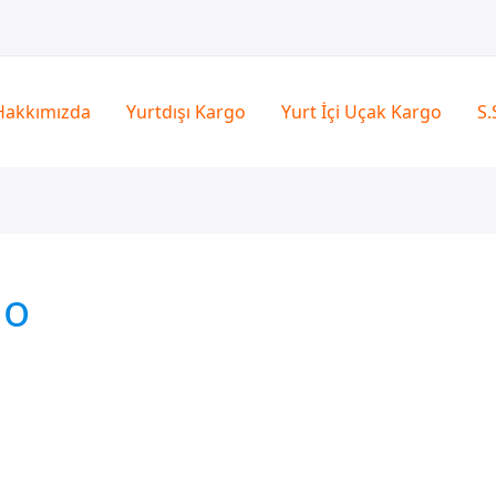
Hakkımızda
Yurtdışı Kargo
Yurt İçi Uçak Kargo
S.
go