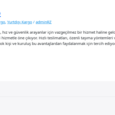
o
rgo
,
Yurtdışı Kargo
/
adminRZ
hız ve güvenlik arayanlar için vazgeçilmez bir hizmet haline gel
li hizmetle öne çıkıyor. Hızlı teslimatları, özenli taşıma yöntem
ok kişi ve kuruluş bu avantajlardan faydalanmak için tercih ediyor