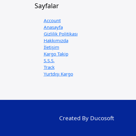
Sayfalar
Account
Anasayfa
Gizlilik Politikası
Hakkımızda
İletişim
Kargo Takip
S.S.S.
Track
Yurtdışı Kargo
Created By Ducosoft