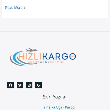
Uşak
Read More »
Uçak
Kargo
Son Yazılar
Jamaika Uçak Kargo