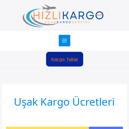
İçeriğe
atla
Kargo Takip
Uşak Kargo Ücretleri