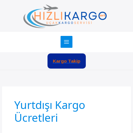
İçeriğe
atla
Kargo Takip
Yurtdışı Kargo
Ücretleri