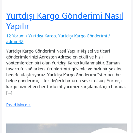
Yurtdışı Kargo Gönderimi Nasıl
Yapılır
12 Yorum
/
Yurtdışı Kargo
,
Yurtdışı Kargo Gönderimi
/
adminRZ
Yurtdışı Kargo Gönderimi Nasıl Yapılır Kişisel ve ticari
gönderimlerinizi Adresten Adrese en etkili ve hızlı
yöntemlerden biri olan Yurtdışı Kargo kullanmaktır. Zaman
tasarrufu sağlarken, ürünlerimizi güvenle ve hızlı bir şekilde
hedefe ulaştırıyoruz. Yurtdışı Kargo Gönderimi İster acil bir
belge gönderimi, ister değerli bir ürün sevki olsun, Yurtdışı
kargo hizmetleri her türlü ihtiyacımızı karşılamak için burada.
[…]
Yurtdışı
Read More »
Kargo
Gönderimi
Nasıl
Yapılır