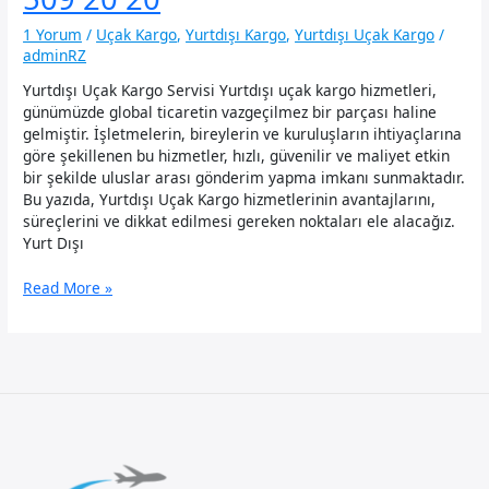
1 Yorum
/
Uçak Kargo
,
Yurtdışı Kargo
,
Yurtdışı Uçak Kargo
/
adminRZ
Yurtdışı Uçak Kargo Servisi Yurtdışı uçak kargo hizmetleri,
günümüzde global ticaretin vazgeçilmez bir parçası haline
gelmiştir. İşletmelerin, bireylerin ve kuruluşların ihtiyaçlarına
göre şekillenen bu hizmetler, hızlı, güvenilir ve maliyet etkin
bir şekilde uluslar arası gönderim yapma imkanı sunmaktadır.
Bu yazıda, Yurtdışı Uçak Kargo hizmetlerinin avantajlarını,
süreçlerini ve dikkat edilmesi gereken noktaları ele alacağız.
Yurt Dışı
Yurt
Read More »
Dışı
Uçak
Kargo
–
0535
509
20
20