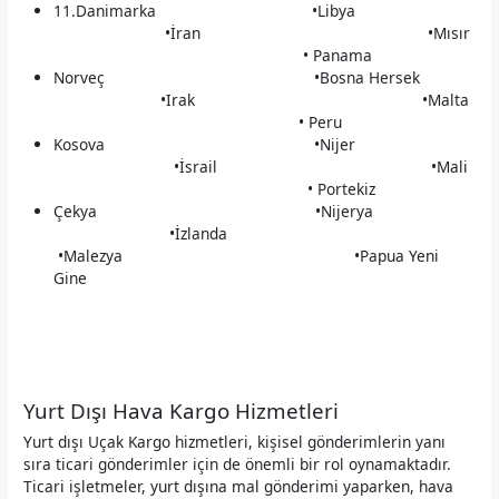
11.Danimarka •Libya
•İran •Mısır
• Panama
Norveç •Bosna Hersek
•Irak •Malta
• Peru
Kosova •Nijer
•İsrail •Mali
• Portekiz
Çekya •Nijerya
•İzlanda
•Malezya •Papua Yeni
Gine
Yurt Dışı Hava Kargo Hizmetleri
Yurt dışı Uçak Kargo hizmetleri, kişisel gönderimlerin yanı
sıra ticari gönderimler için de önemli bir rol oynamaktadır.
Ticari işletmeler, yurt dışına mal gönderimi yaparken, hava