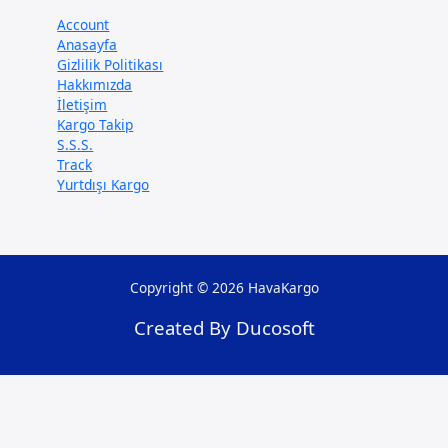
Account
Anasayfa
Gizlilik Politikası
Hakkımızda
İletişim
Kargo Takip
S.S.S.
Track
Yurtdışı Kargo
Copyright © 2026 HavaKargo
Created By Ducosoft