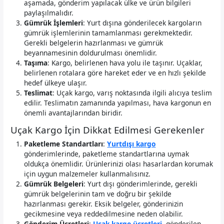
aşamada, gönderim yapılacak ülke ve ürün bilgileri
paylaşılmalıdır.
Gümrük İşlemleri
: Yurt dışına gönderilecek kargoların
gümrük işlemlerinin tamamlanması gerekmektedir.
Gerekli belgelerin hazırlanması ve gümrük
beyannamesinin doldurulması önemlidir.
Taşıma
: Kargo, belirlenen hava yolu ile taşınır. Uçaklar,
belirlenen rotalara göre hareket eder ve en hızlı şekilde
hedef ülkeye ulaşır.
Teslimat
: Uçak kargo, varış noktasında ilgili alıcıya teslim
edilir. Teslimatın zamanında yapılması, hava kargonun en
önemli avantajlarından biridir.
Uçak Kargo İçin Dikkat Edilmesi Gerekenler
Paketleme Standartları
:
Yurtdışı kargo
gönderimlerinde, paketleme standartlarına uymak
oldukça önemlidir. Ürünlerinizi olası hasarlardan korumak
için uygun malzemeler kullanmalısınız.
Gümrük Belgeleri
: Yurt dışı gönderimlerinde, gerekli
gümrük belgelerinin tam ve doğru bir şekilde
hazırlanması gerekir. Eksik belgeler, gönderinizin
gecikmesine veya reddedilmesine neden olabilir.
Gönderim Ücretleri
:
Uçak kargo ücretleri
, gönderilen