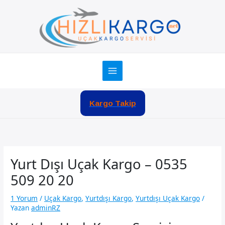
İçeriğe
atla
Kargo Takip
Yurt Dışı Uçak Kargo – 0535
509 20 20
1 Yorum
/
Uçak Kargo
,
Yurtdışı Kargo
,
Yurtdışı Uçak Kargo
/
Yazan
adminRZ