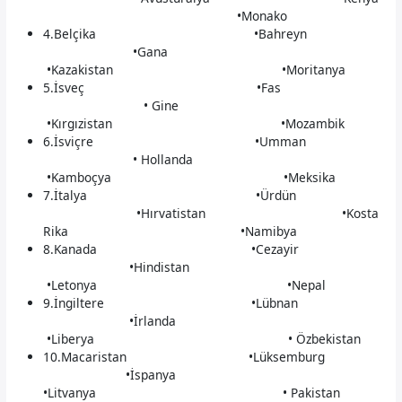
•Monako
4.Belçika •Bahreyn
•Gana
•Kazakistan •Moritanya
5.İsveç •Fas
• Gine
•Kırgızistan •Mozambik
6.İsviçre •Umman
• Hollanda
•Kamboçya •Meksika
7.İtalya •Ürdün
•Hırvatistan •Kosta
Rika •Namibya
8.Kanada •Cezayir
•Hindistan
•Letonya •Nepal
9.İngiltere •Lübnan
•İrlanda
•Liberya • Özbekistan
10.Macaristan •Lüksemburg
•İspanya
•Litvanya • Pakistan