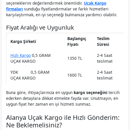
seçeneklerini değerlendirmek önemlidir.
Uçak Kargo
firmaları
sunduğu fiyatlandırmalar ve farklı hizmetleri
karşılaştırmak, en iyi seçeneği bulmanıza yardımcı olabilir.
Fiyat Aralığı ve Uygunluk
Başlangıç
Teslim
Kargo Şirketi
Fiyatı
Süresi
Hızlı Kargo
0,5 GRAM
2-4 Saat
1350 TL
UÇAK KARGO
teslimat
YDK 0,5 GRAM
2-4 Saat
1600 TL
UÇAK KARGO
teslimat
Buna göre, ihtiyaçlarınıza en uygun
kargo seçeneğini
tercih
ederken detaylara dikkat etmekte fayda var. Unutmayın, en
uygun fiyat her zaman en iyi hizmeti sunmaz.
Alanya Uçak Kargo ile Hızlı Gönderim:
Ne Beklemelisiniz?