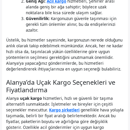
Geniş Ağı:
Acil kargo
hizmetleri, Şehirler arası
alanda geniş bir ağa sahiptir; böylece uzak
noktalara bile kısa sürede ulaşım sağlar.
Güvenilirlik:
Kargonuzun güvenle taşınması için
gerekli tüm önlemler alınır, bu da endişelerinizi
azaltır.
Üstelik, bu hizmetler sayesinde, kargonuzun nerede olduğunu
anlık olarak takip edebilmek mümkündür. Ancak, her ne kadar
hızlı olsa da, taşınılacak yükün özelliklerine göre uygun
yöntemlerin seçilmesi gerektiğini unutmamak önemlidir.
Alanya’ya yapacağınız gönderimlerde, bu hizmetleri
değerlendirerek ihtiyaçlarınıza en uygun seçeneği bulabiliriz.
Alanya’da Uçak Kargo Seçenekleri ve
Fiyatlandırma
Alanya
uçak kargo
hizmetleri, hızlı ve güvenli bir taşıma
alternatifi sunmaktadır. İşletmeler ve bireyler için çeşitli
seçenekler mevcuttur.
Kargo şirketleri
genellikle hava yoluyla
taşımada, belirli bir fiyat aralığı belirlemektedir. Ancak bu
fiyatlar, paketlerin boyutu ve ağırlığına göre değişiklik
gösterir. Özellikle acil gönderimler için uygun kargo