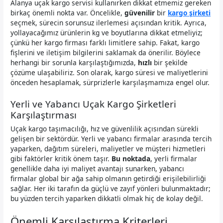
Alanya uçak kargo servisi kullanırken dikkat etmemiz gereken
birkaç önemli nokta var. Öncelikle,
güvenilir
bir
kargo şirketi
seçmek, sürecin sorunsuz ilerlemesi açısından kritik. Ayrıca,
yollayacağımız ürünlerin kg ve boyutlarına dikkat etmeliyiz;
çünkü her kargo firması farklı limitlere sahip. Fakat, kargo
fişlerini ve iletişim bilgilerini saklamak da önerilir. Böylece
herhangi bir sorunla karşılaştığımızda,
hızlı
bir şekilde
çözüme ulaşabiliriz. Son olarak, kargo süresi ve maliyetlerini
önceden hesaplamak, sürprizlerle karşılaşmamıza engel olur.
Yerli ve Yabancı Uçak Kargo Şirketleri
Karşılaştırması
Uçak kargo taşımacılığı, hız ve güvenlilik açısından sürekli
gelişen bir sektördür. Yerli ve yabancı firmalar arasında tercih
yaparken, dağıtım süreleri, maliyetler ve müşteri hizmetleri
gibi faktörler kritik önem taşır.
Bu noktada
, yerli firmalar
genellikle daha iyi maliyet avantajı sunarken, yabancı
firmalar global bir ağa sahip olmanın getirdiği erişilebilirliği
sağlar. Her iki tarafın da güçlü ve zayıf yönleri bulunmaktadır;
bu yüzden tercih yaparken dikkatli olmak hiç de kolay değil.
Önemli Karşılaştırma Kriterleri