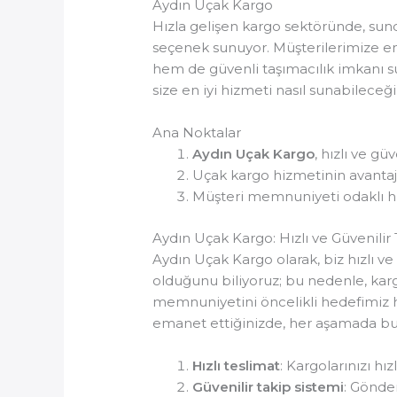
Aydın Uçak Kargo
Hızla gelişen kargo sektöründe, sund
seçenek sunuyor. Müşterilerimize en
hem de güvenli taşımacılık imkanı 
size en iyi hizmeti nasıl sunabileceğ
Ana Noktalar
Aydın Uçak Kargo
, hızlı ve gü
Uçak kargo hizmetinin avantajl
Müşteri memnuniyeti odaklı hiz
Aydın Uçak Kargo: Hızlı ve Güvenilir
Aydın Uçak Kargo olarak, biz hızlı 
olduğunu biliyoruz; bu nedenle, kargo
memnuniyetini öncelikli hedefimiz ha
emanet ettiğinizde, her aşamada bu 
Hızlı teslimat
: Kargolarınızı hız
Güvenilir takip sistemi
: Gönder