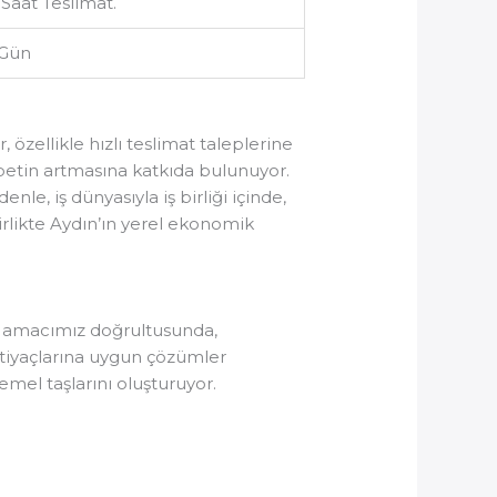
 Saat Teslimat.
 Gün
 özellikle hızlı teslimat taleplerine
betin artmasına katkıda bulunuyor.
nle, iş dünyasıyla iş birliği içinde,
birlikte Aydın’ın yerel ekonomik
Bu amacımız doğrultusunda,
htiyaçlarına uygun çözümler
emel taşlarını oluşturuyor.