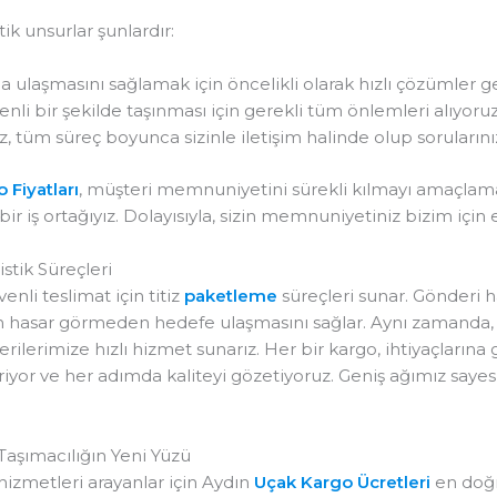
ik unsurlar şunlardır:
ulaşmasını sağlamak için öncelikli olarak hızlı çözümler gel
nli bir şekilde taşınması için gerekli tüm önlemleri alıyoruz
, tüm süreç boyunca sizinle iletişim halinde olup sorularınız
 Fiyatları
, müşteri memnuniyetini sürekli kılmayı amaçlama
bir iş ortağıyız. Dolayısıyla, sizin memnuniyetiniz bizim için 
stik Süreçleri
li teslimat için titiz
paketleme
süreçleri sunar. Gönderi 
in hasar görmeden hedefe ulaşmasını sağlar. Aynı zamanda, 
ilerimize hızlı hizmet sunarız. Her bir kargo, ihtiyaçlarına g
iyor ve her adımda kaliteyi gözetiyoruz. Geniş ağımız sayes
 Taşımacılığın Yeni Yüzü
hizmetleri arayanlar için Aydın
Uçak Kargo Ücretleri
en doğr