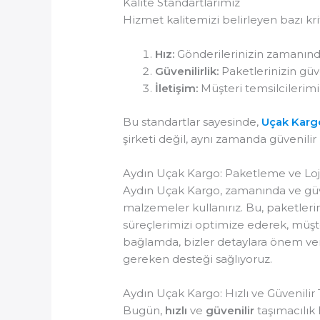
Kalite Standartlarımız
Hizmet kalitemizi belirleyen bazı krit
Hız:
Gönderilerinizin zamanında 
Güvenilirlik:
Paketlerinizin güve
İletişim:
Müşteri temsilcilerimiz
Bu standartlar sayesinde,
Uçak Kargo
şirketi değil, aynı zamanda güvenilir 
Aydın Uçak Kargo: Paketleme ve Loji
Aydın Uçak Kargo, zamanında ve güven
malzemeler kullanırız. Bu, paketler
süreçlerimizi optimize ederek, müşter
bağlamda, bizler detaylara önem ver
gereken desteği sağlıyoruz.
Aydın Uçak Kargo: Hızlı ve Güvenilir
Bugün,
hızlı
ve
güvenilir
taşımacılık 