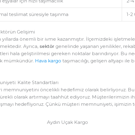
 eşyalar için hızlı taşımacılık
2-4
al teslimat süresiyle taşınma
1-2
ektörün Gelişimi
n yıllarda önemli bir ivme kazanmıştır. İlçemizdeki işletmeler,
lmektedir. Ayrıca,
sektör
genelinde yaşanan yenilikler, reka
eri hala geliştirilmesi gereken noktalar barındırıyor. Bu nede
mek mümkündür.
Hava kargo
taşımacılığı, gelişen altyapı ile 
yeti: Kalite Standartları
ri memnuniyetini öncelikli hedefimiz olarak belirliyoruz. 
rekli olarak artırmayı taahhüt ediyoruz. Müşterilerimizin i
i aşmayı hedefliyoruz. Çünkü müşteri memnuniyeti, işimizin t
Aydın Uçak Kargo