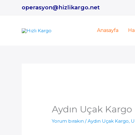
İçeriğe
operasyon@hizlikargo.net
atla
Anasayfa
Ha
Aydın Uçak Kargo
Yorum bırakın
/
Aydın Uçak Kargo
,
U