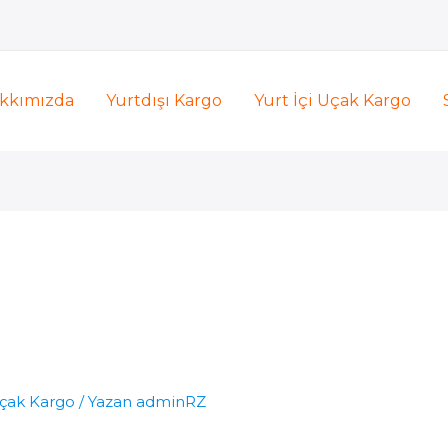
kkımızda
Yurtdışı Kargo
Yurt İçi Uçak Kargo
çak Kargo
/ Yazan
adminRZ