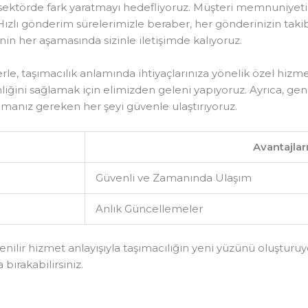
le sektörde fark yaratmayı hedefliyoruz. Müşteri memnuniyet
ızlı gönderim sürelerimizle beraber, her gönderinizin takibi
nin her aşamasında sizinle iletişimde kalıyoruz.
e, taşımacılık anlamında ihtiyaçlarınıza yönelik özel hizm
venliğini sağlamak için elimizden geleni yapıyoruz. Ayrıca, ge
şımanız gereken her şeyi güvenle ulaştırıyoruz.
Avantajlar
Güvenli ve Zamanında Ulaşım
Anlık Güncellemeler
nilir hizmet anlayışıyla taşımacılığın yeni yüzünü oluşturu
 bırakabilirsiniz.