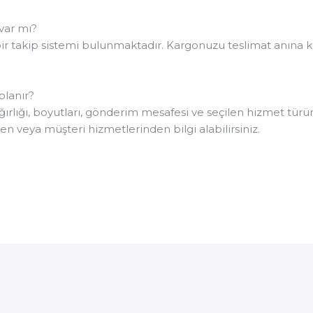
var mı?
r takip sistemi bulunmaktadır. Kargonuzu teslimat anına kad
planır?
rlığı, boyutları, gönderim mesafesi ve seçilen hizmet türüne
en veya müşteri hizmetlerinden bilgi alabilirsiniz.