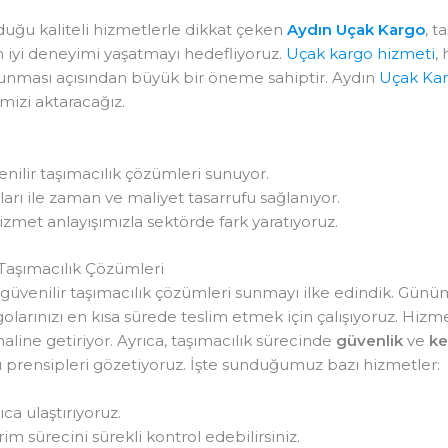
uğu kaliteli hizmetlerle dikkat çeken
Aydın Uçak Kargo
, t
 iyi deneyimi yaşatmayı hedefliyoruz.
Uçak kargo hizmeti
,
sunması açısından büyük bir öneme sahiptir. Aydın
Uçak Ka
imizi aktaracağız.
venilir taşımacılık çözümleri sunuyor.
arı ile zaman ve maliyet tasarrufu sağlanıyor.
met anlayışımızla sektörde fark yaratıyoruz.
 Taşımacılık Çözümleri
ve güvenilir taşımacılık çözümleri sunmayı ilke edindik. Gü
larınızı en kısa sürede teslim etmek için çalışıyoruz. Hizme
line getiriyor. Ayrıca, taşımacılık sürecinde
güvenlik
ve
ke
prensipleri gözetiyoruz. İşte sunduğumuz bazı hizmetler:
lıca ulaştırıyoruz.
im sürecini sürekli kontrol edebilirsiniz.