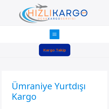
İçeriğe
atla
Kargo Takip
Ümraniye Yurtdışı
Kargo