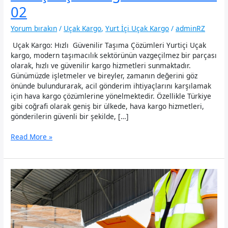
02
Yorum bırakın
/
Uçak Kargo
,
Yurt İçi Uçak Kargo
/
adminRZ
Uçak Kargo: Hızlı Güvenilir Taşıma Çözümleri Yurtiçi Uçak
kargo, modern taşımacılık sektörünün vazgeçilmez bir parçası
olarak, hızlı ve güvenilir kargo hizmetleri sunmaktadır.
Günümüzde işletmeler ve bireyler, zamanın değerini göz
önünde bulundurarak, acil gönderim ihtiyaçlarını karşılamak
için hava kargo çözümlerine yönelmektedir. Özellikle Türkiye
gibi coğrafi olarak geniş bir ülkede, hava kargo hizmetleri,
gönderilerin güvenli bir şekilde, […]
Yurtiçi
Read More »
Uçak
Kargo:
0535
622
02
02