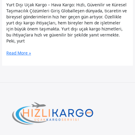
Yurt Dışı Uçak Kargo – Hava Kargo: Hızlı, Güvenilir ve Küresel
Taşımacılık Çözümleri Giriş Globalleşen dünyada, ticaretin ve
bireysel gönderimlerin hızı her geçen gün artıyor. Özellikle
yurt dışı kargo ihtiyaçları, hem bireyler hem de işletmeler
için büyük önem taşımakta. Yurt dışı uçak kargo hizmetleri,
bu ihtiyaçlara hızlı ve güvenilir bir şekilde yanıt vermekte.
Peki, yurt
Yurt
Read More »
Dışı
Uçak
Kargo
–
Hava
Kargo:
Hızlı,
Güvenilir
ve
Küresel
Taşımacılık
Çözümleri