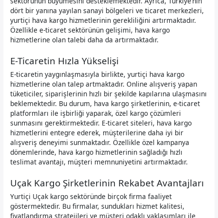
sektörünün büyümesini desteklemektedir. Ayrıca, Türkiye’nin
dört bir yanına yayılan sanayi bölgeleri ve ticaret merkezleri,
yurtiçi hava kargo hizmetlerinin gerekliliğini artırmaktadır.
Özellikle e-ticaret sektörünün gelişimi, hava kargo
hizmetlerine olan talebi daha da artırmaktadır.
E-Ticaretin Hızla Yükselişi
E-ticaretin yaygınlaşmasıyla birlikte, yurtiçi hava kargo
hizmetlerine olan talep artmaktadır. Online alışveriş yapan
tüketiciler, siparişlerinin hızlı bir şekilde kapılarına ulaşmasını
beklemektedir. Bu durum, hava kargo şirketlerinin, e-ticaret
platformları ile işbirliği yaparak, özel kargo çözümleri
sunmasını gerektirmektedir. E-ticaret siteleri, hava kargo
hizmetlerini entegre ederek, müşterilerine daha iyi bir
alışveriş deneyimi sunmaktadır. Özellikle özel kampanya
dönemlerinde, hava kargo hizmetlerinin sağladığı hızlı
teslimat avantajı, müşteri memnuniyetini artırmaktadır.
Uçak Kargo Şirketlerinin Rekabet Avantajları
Yurtiçi Uçak kargo sektöründe birçok firma faaliyet
göstermektedir. Bu firmalar, sundukları hizmet kalitesi,
fiyatlandırma stratejileri ve müşteri odaklı yaklaşımları ile