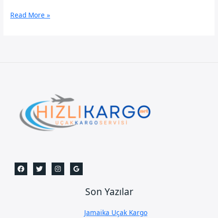
Kars
Read More »
Uçak
Kargo
Son Yazılar
Jamaika Uçak Kargo