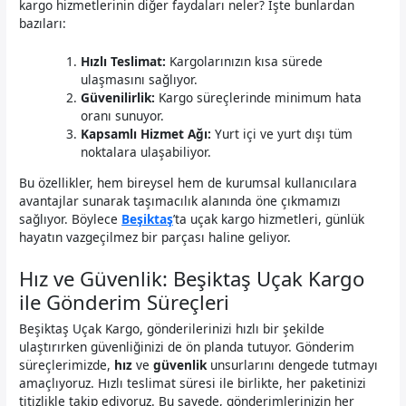
kargo hizmetlerinin diğer faydaları neler? İşte bunlardan
bazıları:
Hızlı Teslimat:
Kargolarınızın kısa sürede
ulaşmasını sağlıyor.
Güvenilirlik:
Kargo süreçlerinde minimum hata
oranı sunuyor.
Kapsamlı Hizmet Ağı:
Yurt içi ve yurt dışı tüm
noktalara ulaşabiliyor.
Bu özellikler, hem bireysel hem de kurumsal kullanıcılara
avantajlar sunarak taşımacılık alanında öne çıkmamızı
sağlıyor. Böylece
Beşiktaş
’ta uçak kargo hizmetleri, günlük
hayatın vazgeçilmez bir parçası haline geliyor.
Hız ve Güvenlik: Beşiktaş Uçak Kargo
ile Gönderim Süreçleri
Beşiktaş Uçak Kargo, gönderilerinizi hızlı bir şekilde
ulaştırırken güvenliğinizi de ön planda tutuyor. Gönderim
süreçlerimizde,
hız
ve
güvenlik
unsurlarını dengede tutmayı
amaçlıyoruz. Hızlı teslimat süresi ile birlikte, her paketinizi
titizlikle takip ediyoruz. Bu sayede, gönderimlerinizin her