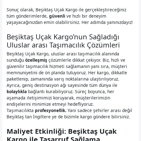
Sonuç olarak, Beşiktaş Uçak Kargo ile gerçekleştireceğiniz
tüm gönderimlerde,
güvenli
ve hızlı bir deneyim
yaşayacağınızdan emin olabilirsiniz. Her adımda yanınızdayız!
Beşiktaş Uçak Kargo’nun Sağladığı
Uluslar arası Taşımacılık Çözümleri
Beşiktaş Uçak Kargo, uluslar arası taşımacılık alanında
sunduğu
özelleşmiş
çözümlerle dikkat çekiyor. Biz, hızlı ve
güvenilir taşımacılık hizmeti sağlamanın yanı sıra, müşteri
memnuniyetini de ön planda tutuyoruz. Her kargo, dikkatle
paketlenip, zamanında varış noktalarına ulaştırılıyoruz.
Ayrıca, geniş destinasyon ağı sayesinde tüm dünya ile
kolaylıkla
bağlantı kurabiliyoruz. Süreç boyunca, her
aşamada iletişimimizi koruyarak, müşterilerimizin
endişelerini minimize etmeyi hedefliyoruz.
Taşımacılıkta
profesyonellik.
Yani sadece şehirler arası değil
Beşiktaş tan İngiltere ye de bizimle kargo göndere bilirsiniz.
Maliyet Etkinliği: Beşiktaş Uçak
Kargo ile Tasarruf Sağlama