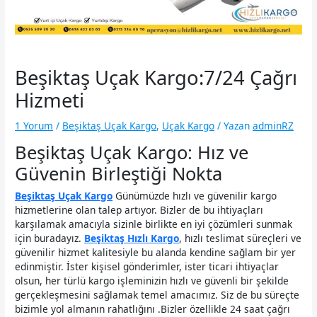
Beşiktaş Uçak Kargo:7/24 Çağrı
Hizmeti
1 Yorum
/
Beşiktaş Uçak Kargo
,
Uçak Kargo
/ Yazan
adminRZ
Beşiktaş Uçak Kargo: Hız ve
Güvenin Birleştiği Nokta
Beşiktaş Uçak Kargo
Günümüzde hızlı ve güvenilir kargo
hizmetlerine olan talep artıyor. Bizler de bu ihtiyaçları
karşılamak amacıyla sizinle birlikte en iyi çözümleri sunmak
için buradayız.
Beşiktaş Hızlı Kargo
, hızlı teslimat süreçleri ve
güvenilir hizmet kalitesiyle bu alanda kendine sağlam bir yer
edinmiştir. İster kişisel gönderimler, ister ticari ihtiyaçlar
olsun, her türlü kargo işleminizin hızlı ve güvenli bir şekilde
gerçekleşmesini sağlamak temel amacımız. Siz de bu süreçte
bizimle yol almanın rahatlığını .Bizler özellikle 24 saat çağrı