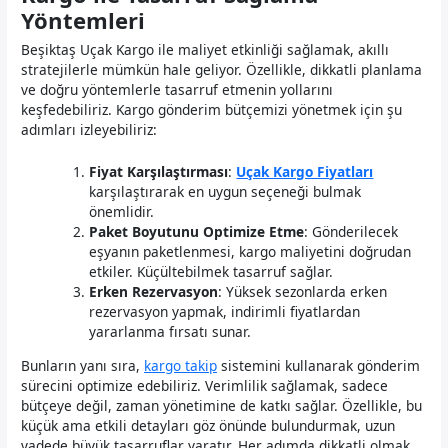
Yöntemleri
Beşiktaş Uçak Kargo ile maliyet etkinliği sağlamak, akıllı
stratejilerle mümkün hale geliyor. Özellikle, dikkatli planlama
ve doğru yöntemlerle tasarruf etmenin yollarını
keşfedebiliriz. Kargo gönderim bütçemizi yönetmek için şu
adımları izleyebiliriz:
Fiyat Karşılaştırması
:
Uçak Kargo Fiyatları
karşılaştırarak en uygun seçeneği bulmak
önemlidir.
Paket Boyutunu Optimize Etme
: Gönderilecek
eşyanın paketlenmesi, kargo maliyetini doğrudan
etkiler. Küçültebilmek tasarruf sağlar.
Erken Rezervasyon
: Yüksek sezonlarda erken
rezervasyon yapmak, indirimli fiyatlardan
yararlanma fırsatı sunar.
Bunların yanı sıra,
kargo takip
sistemini kullanarak gönderim
sürecini optimize edebiliriz. Verimlilik sağlamak, sadece
bütçeye değil, zaman yönetimine de katkı sağlar. Özellikle, bu
küçük ama etkili detayları göz önünde bulundurmak, uzun
vadede büyük tasarruflar yaratır. Her adımda dikkatli olmak,