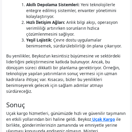
Akıllı Depolama Sistemleri:
Yeni teknolojilerle
entegre edilmiş sistemler, envanter yönetimini
kolaylaştırıyor.
Hızlı İletişim Ağları:
Anlık bilgi akışı, operasyon
verimliliği artırırken sorunların hızlıca
çözümlenmesini sağlıyor.
Yeşil Lojistik:
Çevre dostu uygulamalar
benimsemek, sürdürülebilirliği ön plana çıkarıyor.
Bu yenilikler, Beykoz’un kesintisiz büyümesine ve sektördeki
liderliğini pekiştirmesine katkıda bulunuyor. Ancak, bu
dönüşüm süreci dikkatli bir planlama gerektiriyor. Örneğin,
teknolojiye yapılan yatırımların sonuç vermesi için uzman
kadrolara ihtiyaç var. Kısacası, bizler bu yenilikleri
benimseyerek gelecek için sağlam adımlar atmayı
sürdüreceğiz.
Sonuç
Uçak kargo hizmetleri, günümüzde hızlı ve güvenilir taşımanın
en etkili yollarından biri haline geldi. Beykoz
Uçak Kargo
ile
birlikte, gönderimlerinizin zamanında ve emniyetle yerine
ulaşması konusunda endişeniz olmasın. Müşteri