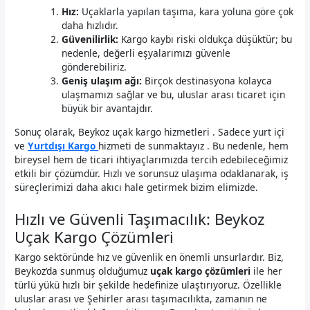
Hız:
Uçaklarla yapılan taşıma, kara yoluna göre çok
daha hızlıdır.
Güvenilirlik:
Kargo kaybı riski oldukça düşüktür; bu
nedenle, değerli eşyalarımızı güvenle
gönderebiliriz.
Geniş ulaşım ağı:
Birçok destinasyona kolayca
ulaşmamızı sağlar ve bu, uluslar arası ticaret için
büyük bir avantajdır.
Sonuç olarak, Beykoz uçak kargo hizmetleri . Sadece yurt içi
ve
Yurtdışı Kargo
hizmeti de sunmaktayız . Bu nedenle, hem
bireysel hem de ticari ihtiyaçlarımızda tercih edebileceğimiz
etkili bir çözümdür. Hızlı ve sorunsuz ulaşıma odaklanarak, iş
süreçlerimizi daha akıcı hale getirmek bizim elimizde.
Hızlı ve Güvenli Taşımacılık: Beykoz
Uçak Kargo Çözümleri
Kargo sektöründe hız ve güvenlik en önemli unsurlardır. Biz,
Beykoz’da sunmuş olduğumuz
uçak kargo çözümleri
ile her
türlü yükü hızlı bir şekilde hedefinize ulaştırıyoruz. Özellikle
uluslar arası ve Şehirler arası taşımacılıkta, zamanın ne