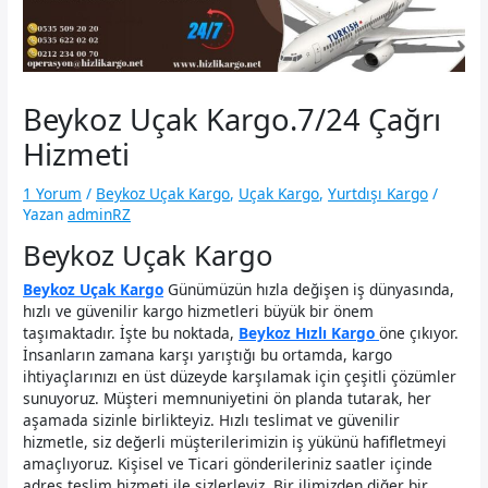
Beykoz Uçak Kargo.7/24 Çağrı
Hizmeti
1 Yorum
/
Beykoz Uçak Kargo
,
Uçak Kargo
,
Yurtdışı Kargo
/
Yazan
adminRZ
Beykoz Uçak Kargo
Beykoz Uçak Kargo
Günümüzün hızla değişen iş dünyasında,
hızlı ve güvenilir kargo hizmetleri büyük bir önem
taşımaktadır. İşte bu noktada,
Beykoz Hızlı Kargo
öne çıkıyor.
İnsanların zamana karşı yarıştığı bu ortamda, kargo
ihtiyaçlarınızı en üst düzeyde karşılamak için çeşitli çözümler
sunuyoruz. Müşteri memnuniyetini ön planda tutarak, her
aşamada sizinle birlikteyiz. Hızlı teslimat ve güvenilir
hizmetle, siz değerli müşterilerimizin iş yükünü hafifletmeyi
amaçlıyoruz. Kişisel ve Ticari gönderileriniz saatler içinde
adres teslim hizmeti ile sizlerleyiz .Bir ilimizden diğer bir