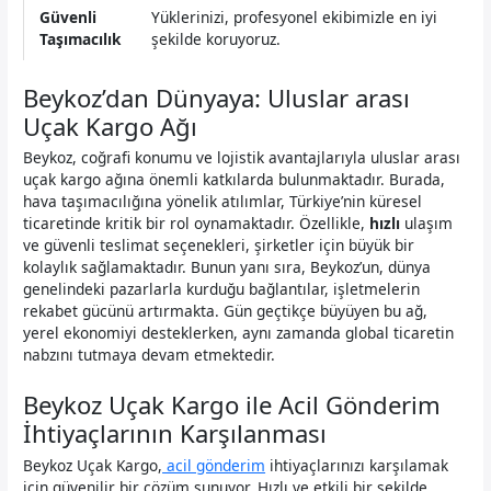
Güvenli
Yüklerinizi, profesyonel ekibimizle en iyi
Taşımacılık
şekilde koruyoruz.
Beykoz’dan Dünyaya: Uluslar arası
Uçak Kargo Ağı
Beykoz, coğrafi konumu ve lojistik avantajlarıyla uluslar arası
uçak kargo ağına önemli katkılarda bulunmaktadır. Burada,
hava taşımacılığına yönelik atılımlar, Türkiye’nin küresel
ticaretinde kritik bir rol oynamaktadır. Özellikle,
hızlı
ulaşım
ve güvenli teslimat seçenekleri, şirketler için büyük bir
kolaylık sağlamaktadır. Bunun yanı sıra, Beykoz’un, dünya
genelindeki pazarlarla kurduğu bağlantılar, işletmelerin
rekabet gücünü artırmakta. Gün geçtikçe büyüyen bu ağ,
yerel ekonomiyi desteklerken, aynı zamanda global ticaretin
nabzını tutmaya devam etmektedir.
Beykoz Uçak Kargo ile Acil Gönderim
İhtiyaçlarının Karşılanması
Beykoz Uçak Kargo,
acil gönderim
ihtiyaçlarınızı karşılamak
için güvenilir bir çözüm sunuyor. Hızlı ve etkili bir şekilde,