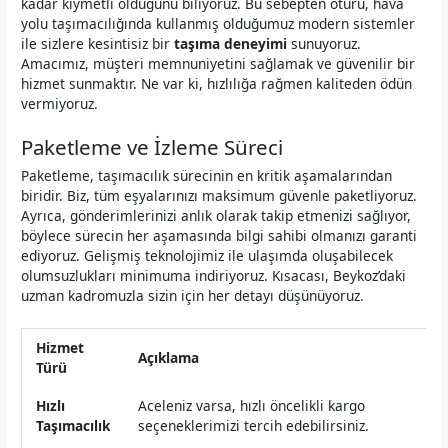
kadar kıymetli olduğunu biliyoruz. Bu sebepten ötürü, hava
yolu taşımacılığında kullanmış olduğumuz modern sistemler
ile sizlere kesintisiz bir
taşıma deneyimi
sunuyoruz.
Amacımız, müşteri memnuniyetini sağlamak ve güvenilir bir
hizmet sunmaktır. Ne var ki, hızlılığa rağmen kaliteden ödün
vermiyoruz.
Paketleme ve İzleme Süreci
Paketleme, taşımacılık sürecinin en kritik aşamalarından
biridir. Biz, tüm eşyalarınızı maksimum güvenle paketliyoruz.
Ayrıca, gönderimlerinizi anlık olarak takip etmenizi sağlıyor,
böylece sürecin her aşamasında bilgi sahibi olmanızı garanti
ediyoruz. Gelişmiş teknolojimiz ile ulaşımda oluşabilecek
olumsuzlukları minimuma indiriyoruz. Kısacası, Beykoz’daki
uzman kadromuzla sizin için her detayı düşünüyoruz.
Hizmet
Açıklama
Türü
Hızlı
Aceleniz varsa, hızlı öncelikli kargo
Taşımacılık
seçeneklerimizi tercih edebilirsiniz.